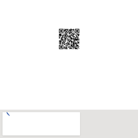
KODU OKUTUNUZ VE "REHBERE KAYDEDINIZ"