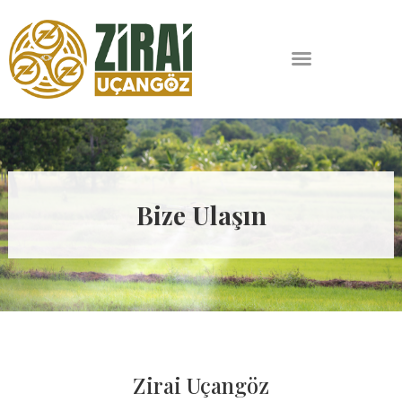
Bize Ulaşın
Zirai Uçangöz